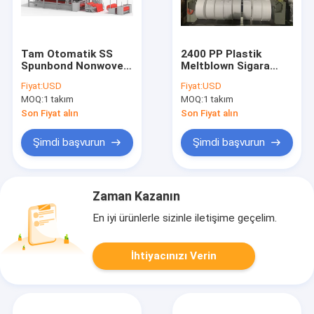
Tam Otomatik SS
2400 PP Plastik
Spunbond Nonwoven
Meltblown Sigara
Kumaş Makinesi Çin
Dokuma Kumaş
Fiyat:
USD
Fiyat:
USD
Üretici 10-200GSM
Makinesi Ekstrüzyon
MOQ:
1 takım
MOQ:
1 takım
Kalıp Temizleme
Son Fiyat alın
Son Fiyat alın
Şimdi başvurun
Şimdi başvurun
Zaman Kazanın
En iyi ürünlerle sizinle iletişime geçelim.
İhtiyacınızı Verin