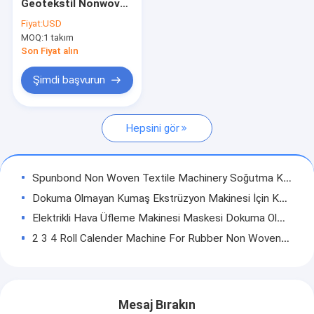
Geotekstil Nonwoven
Hakkımızda
Kumaş Pamuk Filtre
Fiyat:
USD
Sigara Dokuma
MOQ:
1 takım
Polyester Kumaş
Fabrika turu
Son Fiyat alın
Kalite kontrol
Şimdi başvurun
Bizimle iletişime geçin
Hepsini gör
Haberler
Bir teklif isteği
Spunbond Non Woven Textile Machinery Soğutma Kulesi Makineleri Büyük Boy
Dokuma Olmayan Kumaş Ekstrüzyon Makinesi İçin Kabine Hava Rolü Makinesi
Elektrikli Hava Üfleme Makinesi Maskesi Dokuma Olmayan Tekstil Makineleri
Sigara Dokuma Çanta Yapma Makinesi
2 3 4 Roll Calender Machine For Rubber Non Woven Calendar Hot Rolling High Speed
Otomatik Sarıcı Dokuma Olmayan Üretim Sonrası İşleme Ekipmanları
Kutu Çanta Yapma Makinesi
Isıl İşlem Vakum Kalsinatör Fırını Spunmelt Nonwoven Post İşleme Makinesi
D Kesim Çanta Yapma Makinesi
Ultrasonik Temizleyici Makinesi Non Woven Tekstil Makineleri Fabrikası
Mesaj Bırakın