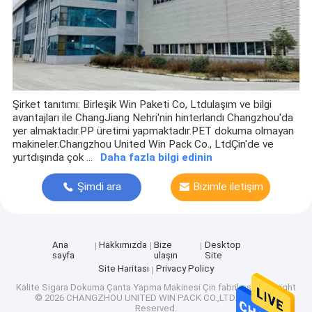
Dokuma Olmayan Çantalar
Şirket tanıtımı: Birleşik Win Paketi Co, Ltdulaşım ve bilgi
avantajları ile ChangJiang Nehri'nin hinterlandı Changzhou'da
yer almaktadır.PP üretimi yapmaktadır.PET dokuma olmayan
makineler.Changzhou United Win Pack Co., LtdÇin'de ve
yurtdışında çok ...
Daha fazla bilgi edinin
Şimdi ara
Bizimle iletişim
kur
Ana
Hakkımızda
Bize
Desktop
sayfa
ulaşın
Site
Site Haritası
Privacy Policy
Kalite
Sigara Dokuma Çanta Yapma Makinesi
Çin fabrikası.Copyright
© 2026 CHANGZHOU UNITED WIN PACK CO.,LTD. All Rights
Reserved.