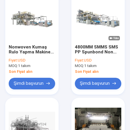
Nonwoven Kumaş
4800MM SMMS SMS
Rulo Yapma Makinesi
PP Spunbond Non
Polipropilen
Woven Kumaş
Fiyat:
USD
Fiyat:
USD
Spunbond Üretim
Makine Hattı 20-
MOQ:
1 takım
MOQ:
1 takım
Süreci
200GSM
Son Fiyat alın
Son Fiyat alın
Şimdi başvurun
Şimdi başvurun