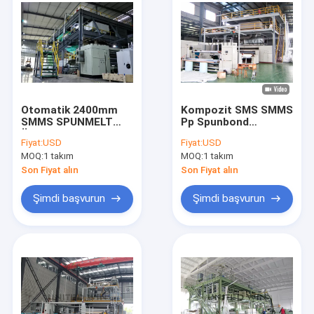
Otomatik 2400mm
Kompozit SMS SMMS
SMMS SPUNMELT
Pp Spunbond
Üretimi Non Woven
Meltblown Nonwoven
Fiyat:
USD
Fiyat:
USD
Kumaş Makinası
Makine Bezi Üretim
MOQ:
1 takım
MOQ:
1 takım
Birimi
Son Fiyat alın
Son Fiyat alın
Şimdi başvurun
Şimdi başvurun