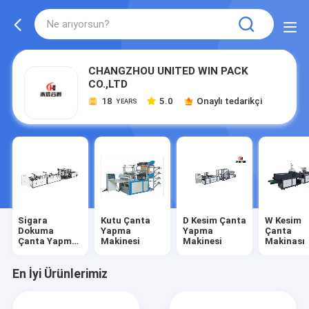
CHANGZHOU UNITED WIN PACK
CO.,LTD
18
5.0
Onaylı tedarikçi
YEARS
Sigara
Kutu Çanta
D Kesim Çanta
W Kesim
Dokuma
Yapma
Yapma
Çanta
Çanta Yapma
Makinesi
Makinesi
Makinası
Makinesi
En İyi Ürünlerimiz