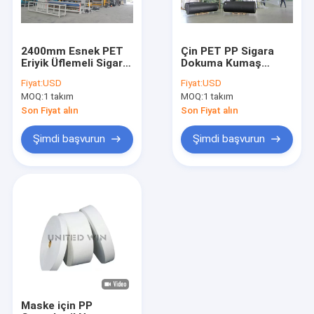
2400mm Esnek PET
Çin PET PP Sigara
Eriyik Üflemeli Sigara
Dokuma Kumaş
Dokuma Kumaş
Makinesi 160cm
Fiyat:
USD
Fiyat:
USD
Yapma Makinesi
Spunbound
MOQ:
1 takım
MOQ:
1 takım
Üreticisi
Nonwoven Üretim
Hattı Üreticiler
Son Fiyat alın
Son Fiyat alın
Şimdi başvurun
Şimdi başvurun
Ev
Ürün:% s
VİDEOLAR
Maske için PP